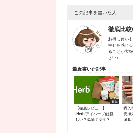
この記事を書いた人
徹底比較
お得に買いも
幸せを感じる
ることが大好
さい♪
最近書いた記事
食品
【徹底レビュー】
購入
iHerb(アイハーブ)は怪
安海
しい？偽物？安全？
SH