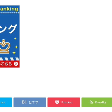
tter
はてブ
Pocket
Feedly