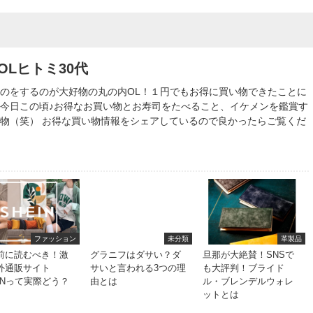
OLヒトミ30代
のをするのが大好物の丸の内OL！１円でもお得に買い物できたことに
今日この頃♪お得なお買い物とお寿司をたべること、イケメンを鑑賞す
物（笑） お得な買い物情報をシェアしているので良かったらご覧くだ
ファッション
未分類
革製品
前に読むべき！激
グラニフはダサい？ダ
旦那が大絶賛！SNSで
外通販サイト
サいと言われる3つの理
も大評判！ブライド
EINって実際どう？
由とは
ル・ブレンデルウォレ
ットとは