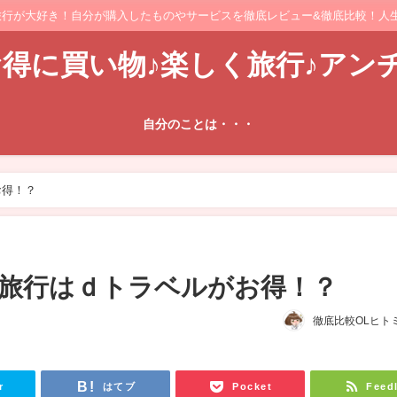
旅行が大好き！自分が購入したものやサービスを徹底レビュー&徹底比較！人生
得に買い物♪楽しく旅行♪アン
自分のことは・・・
お得！？
旅行はｄトラベルがお得！？
徹底比較OLヒトミ
r
はてブ
Pocket
Feed