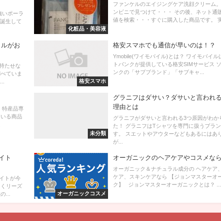
ファンケルのエイジングケア洗顔クリーム。
ンビニで見つけて・・・ その後、ネット通
強いポーラ
値を検索・・・すぐに購入した商品です。 実際
が誕生して
化粧品・美容液
バイルがお
格安スマホでも通信が早いのは！？
Ymobile(ワイモバイル)とは？ ワイモバイ
トバンクが提供している格安SIMサービス 
持たせな
ンクの「サブブランド」「サブキャ...
調べていま
格安スマホ
..
グラニフはダサい？ダサいと言われる
理由とは
・特産品専
ている商品
グラニフがダサいと言われる3つ原因がわか
.
た！ グラニフはTシャツを専門に扱うブラ
未分類
す。 スエットやアウターなどもあるにはあ
が...
イト
オーガニックのヘアケアやコスメな
オーガニック＆ナチュラル成分の ヘアケア
ケア、スキンケアなら 【ジョンマスターオ
サイトが今
ク】 ジョンマスターオーガニックとは？ ...
届くリーズ
オーガニックコスメ
...