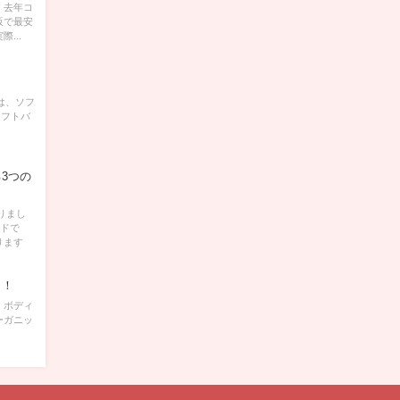
 去年コ
販で最安
...
ルは、ソフ
ソフトバ
3つの
りまし
ンドで
ります
ら！
、ボディ
ーガニッ