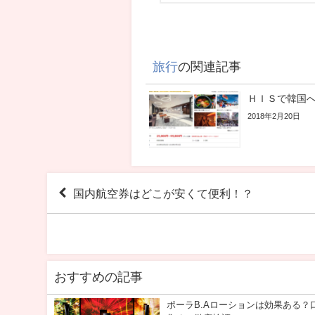
旅行
の関連記事
ＨＩＳで韓国
2018年2月20日
国内航空券はどこが安くて便利！？
おすすめの記事
ポーラB.Aローションは効果ある？