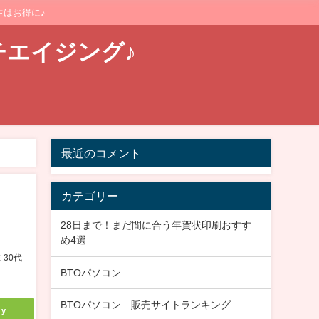
はお得に♪
チエイジング♪
最近のコメント
カテゴリー
28日まで！まだ間に合う年賀状印刷おすす
め4選
30代
BTOパソコン
BTOパソコン 販売サイトランキング
ly