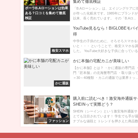
集めて徹底検証
ポーラB.Aローションは効果
「B.Aローション」は、エイジングケアに
ある？口コミを集めて徹底
が作った化粧水です。1985年にブランド
検証
以来、長く売れています。 その「B.Aロ...
YouTube見るなら！BIGLOBEモ
得
中学生の子供のために、そろそろスマホを
いと・・・ ということで、格安スマホを
格安スマホ
した。 YouTube大好きな子供に合っている.
かに本舗の宅配カニが美味しい
【かに本舗】とは？ ・かに通販の専門店 
門「匠本舗」の北海蟹専門店 ・取り扱っ
＝30～40種類 ・カニの通販では業界トッ..
かに通販
購入前に読むべき！激安海外通販サ
SHEINって実際どう？
SHEIN（シーイン）という激安海外通販
とても注目されています！ 学生でも手が
ファッション
ナブルな値段と トレンドを押さえた商品数の