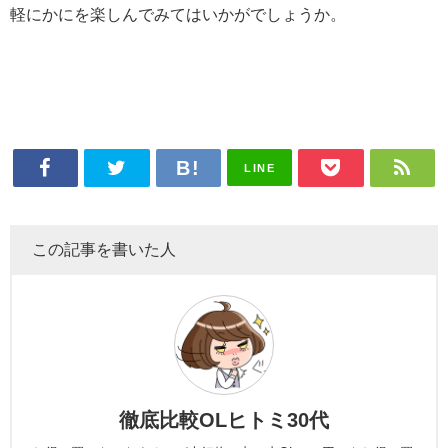
徹底比較OLヒトミ30代
お得に買いものをするのが大好物の丸の内OL！１円でもお得に買
い物できたことに幸せを感じる今日この頃♪お得なお買い物とお寿
司をたべること、イケメンを鑑賞することが大好物（笑） お得な
買い物情報をシェアしているので良かったらご覧ください♪
最近書いた記事
食品
ファッション
【徹底レビュー】iHerb(アイハ
購入前に読むべき！激安海外通
ーブ)は怪しい？偽物？安全？
販サイトSHEINって実際ど