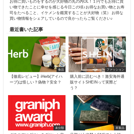
う？
未分類
革製品
グラニフはダサい？ダサいと言
旦那が大絶賛！SNSでも大評
われる3つの理由とは
判！ブライドル・ブレンデルウ
ォレットとは
かに通販
の関連記事
匠本舗の宅配おせちが美味しい
高品質なのに格安で車のタイヤが交換できる
おすすめの記事
国内航空券はどこが安くて便利！？