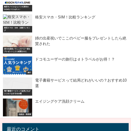
選
電子書籍サービスって結局どれが
いいの？おすすめ10選
エイジングケア洗顔クリーム
化粧品・美容液
最近のコメント
カテゴリー
28日まで！まだ間に合う年賀状印刷おすすめ4選
BTOパソコン
BTOパソコン 販売サイトランキング
NURO光徹底レビュー
おせち料理