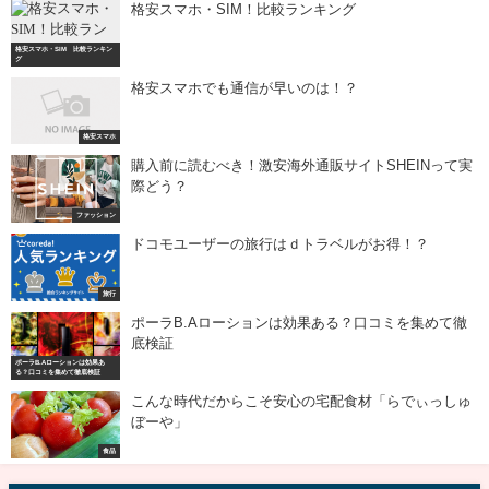
格安スマホ・SIM！比較ランキング
格安スマホ・SIM 比較ランキン
グ
格安スマホでも通信が早いのは！？
格安スマホ
購入前に読むべき！激安海外通販サイトSHEINって実
際どう？
ファッション
ドコモユーザーの旅行はｄトラベルがお得！？
旅行
ポーラB.Aローションは効果ある？口コミを集めて徹
底検証
ポーラB.Aローションは効果あ
る？口コミを集めて徹底検証
こんな時代だからこそ安心の宅配食材「らでぃっしゅ
ぼーや」
食品