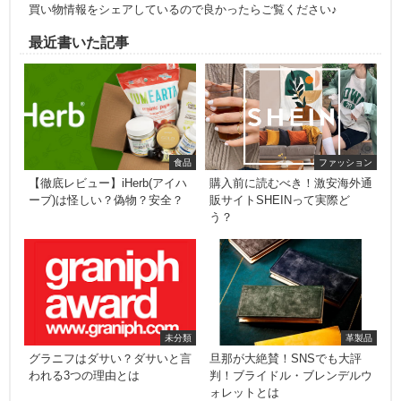
買い物情報をシェアしているので良かったらご覧ください♪
最近書いた記事
食品
ファッション
【徹底レビュー】iHerb(アイハ
購入前に読むべき！激安海外通
ーブ)は怪しい？偽物？安全？
販サイトSHEINって実際ど
う？
未分類
革製品
グラニフはダサい？ダサいと言
旦那が大絶賛！SNSでも大評
われる3つの理由とは
判！ブライドル・ブレンデルウ
ォレットとは